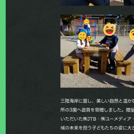
三陸海岸に面し、美しい自然と温か
所の3園へ遊具を寄贈しました。贈
いただいた㈱JTB・㈱ユーメディ
域の未来を担う子どもたちの姿に大