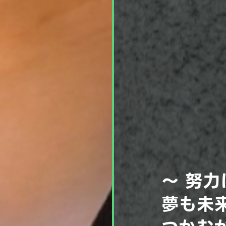
～ 努力
夢も未