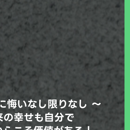
に悔いなし限りなし ～
来の幸せも自分で