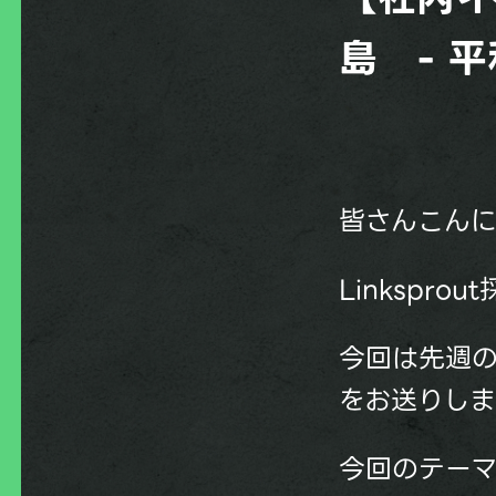
島 - 平
皆さんこん
Linkspro
今回は先週
をお送りし
今回のテー