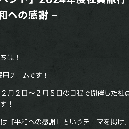
和への感謝 –
にちは！
ut採用チームです！
の２月２日～２月５日の日程で開催した社
ます！
マは『平和への感謝』というテーマを掲げ